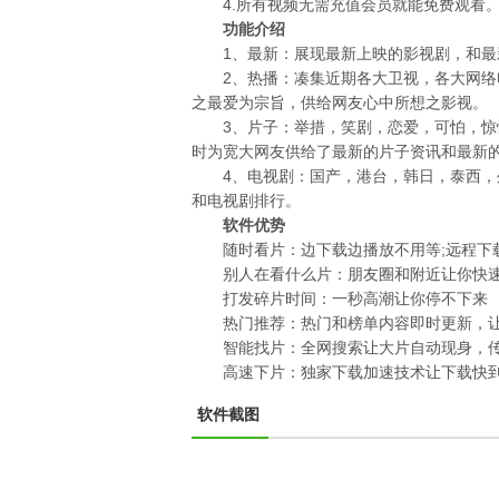
4.所有视频无需充值会员就能免费观看
功能介绍
1、最新：展现最新上映的影视剧，和最
2、热播：凑集近期各大卫视，各大网络电
之最爱为宗旨，供给网友心中所想之影视。
3、片子：举措，笑剧，恋爱，可怕，惊悚
时为宽大网友供给了最新的片子资讯和最新
4、电视剧：国产，港台，韩日，泰西，外
和电视剧排行。
软件优势
随时看片：边下载边播放不用等;远程下载回
别人在看什么片：朋友圈和附近让你快速
打发碎片时间：一秒高潮让你停不下来
热门推荐：热门和榜单内容即时更新，让
智能找片：全网搜索让大片自动现身，传
高速下片：独家下载加速技术让下载快到
软件截图