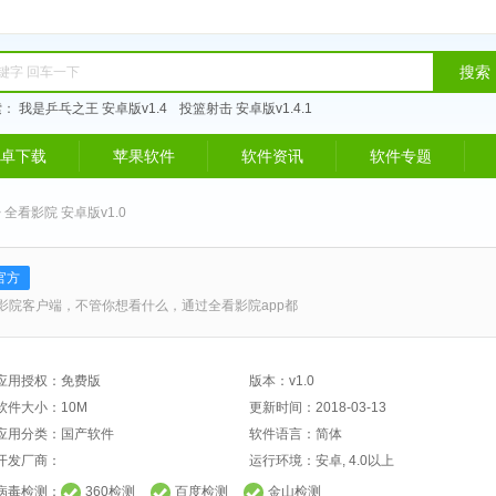
搜索
索：
我是乒乓之王 安卓版v1.4
投篮射击 安卓版v1.4.1
卓下载
苹果软件
软件资讯
软件专题
 全看影院 安卓版v1.0
官方
影院客户端，不管你想看什么，通过全看影院app都
应用授权：
免费版
版本：
v1.0
软件大小：
10M
更新时间：
2018-03-13
应用分类：
国产软件
软件语言：
简体
开发厂商：
运行环境：
安卓, 4.0以上
病毒检测：
360检测
百度检测
金山检测