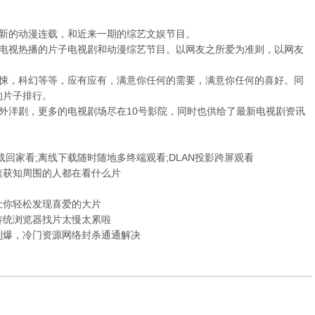
。
新的动漫连载，和近来一期的综艺文娱节目。
视热播的片子电视剧和动漫综艺节目。以网友之所爱为准则，以网友
，科幻等等，应有应有，满意你任何的需要，满意你任何的喜好。同
的片子排行。
洋剧，更多的电视剧场尽在10号影院，同时也供给了最新电视剧资讯
家看;离线下载随时随地多终端观看;DLAN投影跨屏观看
获知周围的人都在看什么片
你轻松发现喜爱的大片
统浏览器找片太慢太累啦
爆，冷门资源网络封杀通通解决
1
2
3