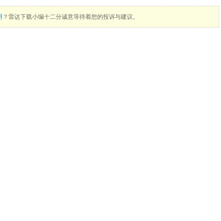
用
？雷达下载小编十二分诚意等待着您的投诉与建议。