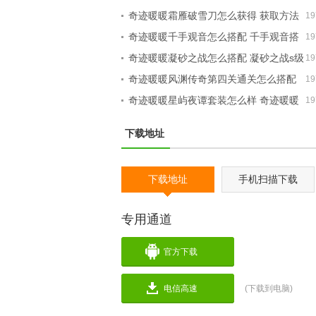
奇迹暖暖霜雁破雪刀怎么获得 获取方法
19
介绍
奇迹暖暖千手观音怎么搭配 千手观音搭
19
配怎么得高分
奇迹暖暖凝砂之战怎么搭配 凝砂之战s级
19
搭配玩法介绍
奇迹暖暖风渊传奇第四关通关怎么搭配
19
荒原偶遇通关搭配推荐
奇迹暖暖星屿夜谭套装怎么样 奇迹暖暖
19
星屿夜谭套装属性分析
下载地址
下载地址
手机扫描下载
专用通道
官方下载
电信高速
(下载到电脑)