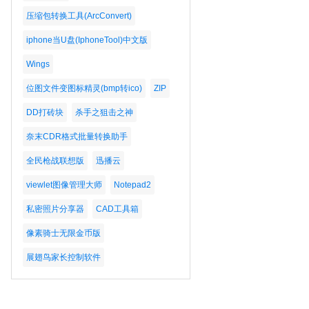
压缩包转换工具(ArcConvert)
iphone当U盘(IphoneTool)中文版
Wings
位图文件变图标精灵(bmp转ico)
ZIP
DD打砖块
杀手之狙击之神
奈末CDR格式批量转换助手
全民枪战联想版
迅播云
viewlet图像管理大师
Notepad2
私密照片分享器
CAD工具箱
像素骑士无限金币版
展翅鸟家长控制软件