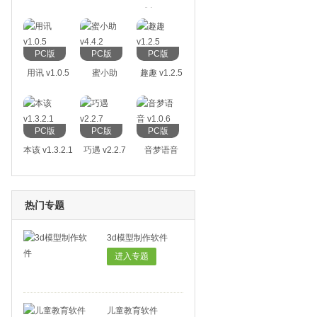
v4.0.1
版 v2.0.6
PC版
PC版
PC版
用讯 v1.0.5
蜜小助
趣趣 v1.2.5
v4.4.2
PC版
PC版
PC版
本该 v1.3.2.1
巧遇 v2.2.7
音梦语音
v1.0.6
热门专题
3d模型制作软件
进入专题
儿童教育软件