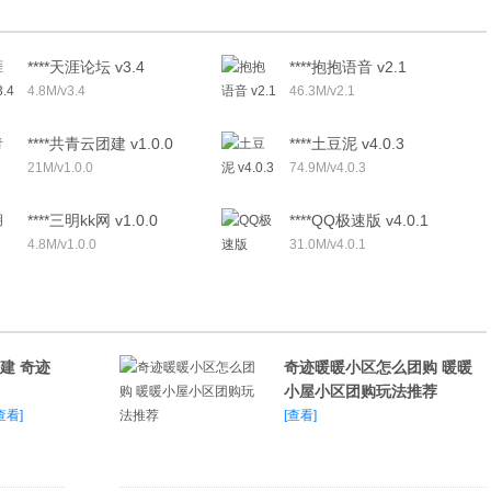
****天涯论坛 v3.4
****抱抱语音 v2.1
4.8M/v3.4
46.3M/v2.1
****共青云团建 v1.0.0
****土豆泥 v4.0.3
21M/v1.0.0
74.9M/v4.0.3
****三明kk网 v1.0.0
****QQ极速版 v4.0.1
4.8M/v1.0.0
31.0M/v4.0.1
建 奇迹
奇迹暖暖小区怎么团购 暖暖
小屋小区团购玩法推荐
查看]
[查看]