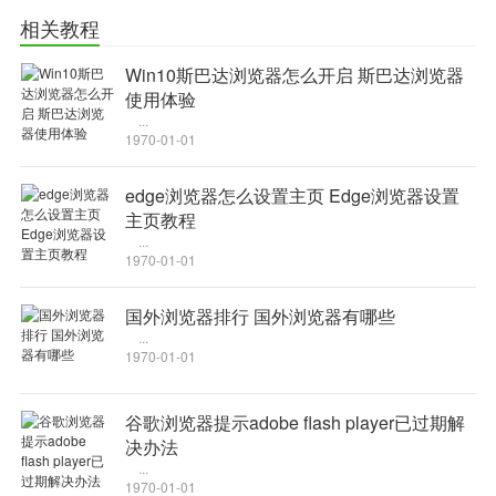
足你。
相关教程
功能特点：
【沟通免费】真正的聊天沟通永久免费的婚恋软件，欢迎大家试
Win10斯巴达浏览器怎么开启 斯巴达浏览器
用；
使用体验
...
【人工审核】不符合平台审核标准的单身资源，将不被展示在同
1970-01-01
城列表中；
【实名见面】认证身份证后能开通直接约见面功能，直接，安
edge浏览器怎么设置主页 Edge浏览器设置
主页教程
全，靠谱；
...
【礼物提现】被实名制约见一方，可获得价值50元以上的礼物，
1970-01-01
直接提现；
【闲聊】无聊时发动态，遇见同样无聊的有缘人；
国外浏览器排行 国外浏览器有哪些
...
恋爱、约爱，相亲，附近人聊天，陌生人求爱，撩妹，找对象、
1970-01-01
找老公，找老婆，遇见缘分，美丽约会，就来捡对象！
世界之大，这里你终会遇见有缘人。
谷歌浏览器提示adobe flash player已过期解
更新日志
决办法
-新增视频约会功能，单身男女快速约会、高效恋爱；
...
1970-01-01