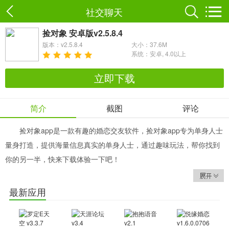
社交聊天
捡对象 安卓版v2.5.8.4
版本：v2.5.8.4
大小：37.6M
系统：安卓, 4.0以上
立即下载
简介
截图
评论
捡对象app是一款有趣的婚恋交友软件，捡对象app专为单身人士
量身打造，提供海量信息真实的单身人士，通过趣味玩法，帮你找到
你的另一半，快来下载体验一下吧！
功能介绍
捡对象APP，一款把妹找帅哥，最终进入婚姻殿堂的婚恋交友软
最新应用
件。
自己单身？亲朋好友单身？儿女单身？不同群体，同一宗旨。我