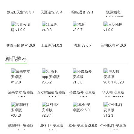
们不生产爱情，我们只是助力你婚姻的牵线人。
【海量单身，真实可信】所有的单身资源是通过本人、身边亲朋
罗定E天空 v3.3.7
天涯论坛 v3.4
抱抱语音 v2.1
悦缘婚恋
好友、或是通过线下婚介机构审核后发布，相亲过程中，双方可要求
v1.6.0.0706
查看相亲对象的相关证件信息，保证双方的权益，让恋爱靠谱、放
心，发现信息不真实或存在欺骗行为的，立即举报。
【趣味玩法，助你寻爱】在捡对象APP中，看到喜欢的，可以马
共青云团建 v1.0.0
土豆泥 v4.0.3
漂派 v3.0.7
三明kk网 v1.0.0
上捡，若对方公开了电话号码，可直接拨打电话与其联系，也可以
精品推荐
在“发现”页面中随机捡，看看自己的缘分哦!
【业余媒婆，佣金相亲】除了能自己找对象，还可以当名业余的
媒婆，帮别人找对象，帮人相亲成功后还可能得到彩头。
软件特色
缤果交友 安卓版
互动吧app 安卓版
圣魔斯慕 安卓版
华人邦 安卓版
聊天完全免费，实名制见面约会
v1.7.0
v6.5.2
v1.5.6
v6.0.170828
捡对象APP，一款真正聊天永久免费的婚恋交友软件。
找男朋友、找女朋友，找结婚对象。帅哥美女，陌生人相亲，单
身狗必备的婚恋交友软件。
彩聊软件 安卓版
UP社区 安卓版
i幸会 安卓版v2.6.0
企业咕咚 安卓版
给自己找对象，帮单身朋友找对象，帮单身儿女找对象，这都满
v3.4.3
v2.3.4
v1.2.3