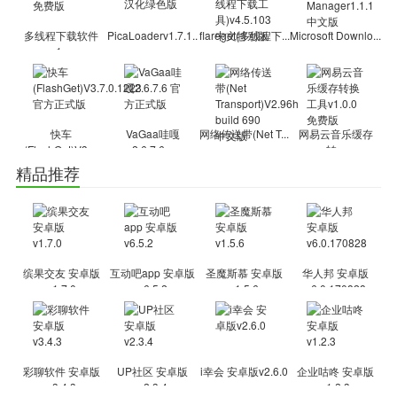
迅雷7.9避免了使用插件，并且极力推行了模块之间的异步协作。
——从源头避免“卡顿”
多线程下载软件
PicaLoaderv1.7.1....
flareget(多线程下...
Microsoft Downlo...
迅雷7.9加入了自我性能分析工具。深入剖析迅雷启动、运行过程
v1....
中每个步骤的性能表现。任何可能导致“卡顿”的问题发生时，都能从
根源上锁定并解决问题。
——一键立即下载
快车
VaGaa哇嘎
网络传送带(Net T...
网易云音乐缓存
(FlashGet)V3....
2.6.7.6...
转...
在迅雷7.9中，以往的复杂操作不复存在，即便是通过手动输入下
精品推荐
载地址的方式建立任务，迅雷7.9也能让你一键立即下载！
——在开始前完成
迅雷7.9在你点击“立即下载”前，便已经开始下载，甚至下载完
成。
缤果交友 安卓版
互动吧app 安卓版
圣魔斯慕 安卓版
华人邦 安卓版
——批量任务分组
v1.7.0
v6.5.2
v1.5.6
v6.0.170828
迅雷7.9增加的“任务组”功能，可以将批量任务归纳为1个任务，
即便再多批量任务，也能一目了然！
——智能任务分类
彩聊软件 安卓版
UP社区 安卓版
i幸会 安卓版v2.6.0
企业咕咚 安卓版
在迅雷7.9中，你不再需要亲自将任务归类了，当下载完成，迅雷
v3.4.3
v2.3.4
v1.2.3