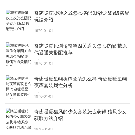
速升迅雷9，旧版迅雷离线空间已无法使用
迅雷一直是国内主流的下载工具，而离线下载是迅雷针对下载服
奇迹暖暖凝砂之战怎么搭配 凝砂之战s级搭配
务推出的增值体验，以服务器高速代理下载，中转到离线空间，再以
玩法介绍
...
用户从迅雷离线下载服务器下载到本机的方式提供网络加速服务。是
1970-01-01
为冷门资源，多资源下载受限，不方便下载等不便下载用户提供的服
务下载通道。
奇迹暖暖风渊传奇第四关通关怎么搭配 荒原
现在有网友反馈，从6月24日起，旧版本的迅雷已经不再支持离
偶遇通关搭配推荐
...
线下载空间访问使用，用户最好升级到最新的迅雷9版本使用。表现为
1970-01-01
使用旧版本的迅雷客户端不能显示出离线下载内容，但实际上这些离
线内容仍保留在迅雷服务器上，只是访问需要最新的迅雷版本。
奇迹暖暖星屿夜谭套装怎么样 奇迹暖暖星屿
夜谭套装属性分析
根据最新公告，迅雷离线下载内容最多将保留6个月时间，记录标
...
记喜欢后可以永不过期。
1970-01-01
更新日志
细节改进：
奇迹暖暖猎风的少女套装怎么获得 猎风少女
获取方法介绍
优化浏览器支持的检测逻辑
...
问题修正：
1970-01-01