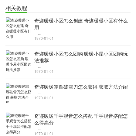
7.9会根据文件类型自动分类。
相关教程
——探索下载奥秘
迅雷是如何进行下载的？下载时发生了什么？迅雷7.9内置的“任
奇迹暖暖小区怎么创建 奇迹暖暖小区有什么
务详情页”，让你清楚看到下载时的细节和事件。
用
...
——全新风格的界面设计，别出心裁的操作动画。迅雷7.9还提供
1970-01-01
了多款的动态皮肤。
使用方法
奇迹暖暖小区怎么团购 暖暖小屋小区团购玩
法推荐
如何在浏览器中增加“使用迅雷下载”？
...
【解决方法】
1970-01-01
可以通过右上角的小工具---选择“浏览器支持”；
奇迹暖暖霜雁破雪刀怎么获得 获取方法介绍
...
根据实际使用的浏览器，启动对应浏览器的支持，然后重新打开
1970-01-01
浏览器即可。
如何设置迅雷7最大任务数？
奇迹暖暖千手观音怎么搭配 千手观音搭配怎
打开迅雷7 =》系统设置=》任务管理里面进行设置即可。
么得高分
最新公告
...
1970-01-01