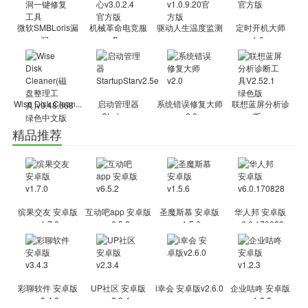
二、如果检测到错误，只需轻点一个按钮，错误即可瞬间修复、问题
即可得到解决，如下图：
微软SMBLoris漏
机械革命电竞服
驱动人生温度监测
定时开机大师
洞...
务...
v...
v1.0....
Wise Disk Clean...
启动管理器
系统错误修复大师
联想蓝屏分析诊
Startup...
v2.0
断...
精品推荐
缤果交友 安卓版
互动吧app 安卓版
圣魔斯慕 安卓版
华人邦 安卓版
v1.7.0
v6.5.2
v1.5.6
v6.0.170828
彩聊软件 安卓版
UP社区 安卓版
i幸会 安卓版v2.6.0
企业咕咚 安卓版
v3.4.3
v2.3.4
v1.2.3