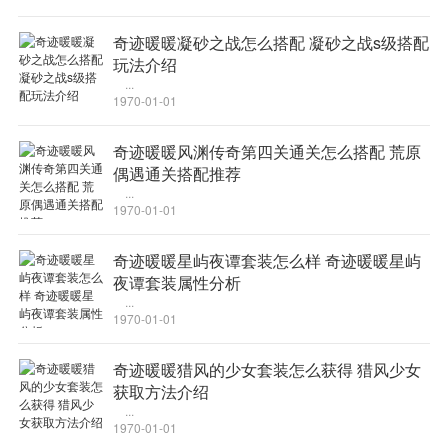
影电视剧，片源都是经过验证的，点进去就可以看了。
收藏云同步
奇迹暖暖凝砂之战怎么搭配 凝砂之战s级搭配
云时代，用Google云同步
玩法介绍
...
使用谷歌帐号登录七星浏览器，可以实现收藏夹、个人设置、扩展等
1970-01-01
的自动云同步，安全方便。
老板键
奇迹暖暖风渊传奇第四关通关怎么搭配 荒原
老板来了，一键隐藏浏览器
偶遇通关搭配推荐
...
老板键是一个系统级热键，当老板来了的时候一键隐藏浏览器，保护
1970-01-01
了你的隐私。默认设为 “Ctrl + `”。
首创窗口透明度调节
奇迹暖暖星屿夜谭套装怎么样 奇迹暖暖星屿
夜谭套装属性分析
用透明度调节按钮来调节浏览器的透明度，这样你可以看到浏览器后
...
面的窗口，多窗口重叠浏览。
1970-01-01
使用方法
奇迹暖暖猎风的少女套装怎么获得 猎风少女
获取方法介绍
七星浏览器鼠标手势怎么设置
...
滑鼠在手，一划就走
1970-01-01