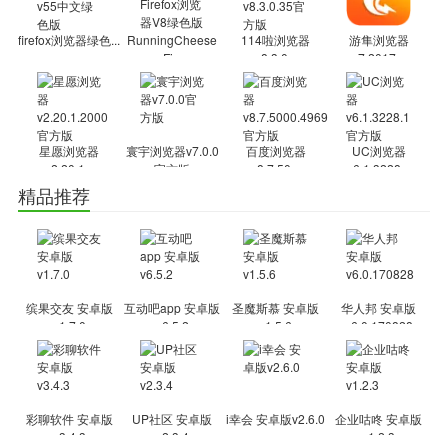
通常情况下，使用极速模式会获得更好的浏览体验，但是国内一些网
站（例如网银）不支持Chrome内核，此时七星浏览器提供了兼容模
firefox浏览器绿色...
RunningCheese
114啦浏览器
游隼浏览器
式。根据不同的网站智能选择模式，不建议手动切换，在遇到特殊情
Fi...
v8.3.0...
v7.2017...
况时可以手动切换。
小号标签
小号标签，游戏、社区、论坛帐号多开更方便
星愿浏览器
寰宇浏览器v7.0.0
百度浏览器
UC浏览器
v2.20.1...
官方版
v8.7.50...
v6.1.3228...
无论是玩游戏、逛社区、混贴吧、泡论坛、多开QQ空间，都常常需要
精品推荐
用到小号，俗称“马甲”，小号标签功能使我们可以在一个浏览器窗口
里同时登录多个小号而不串号。
鼠标手势
滑鼠在手，一划就走
缤果交友 安卓版
互动吧app 安卓版
圣魔斯慕 安卓版
华人邦 安卓版
按住右键滑动鼠标就能轻松执行各种命令，默认命令经过了精心的设
v1.7.0
v6.5.2
v1.5.6
v6.0.170828
计，还支持自定义手势命令，可以按照自己习惯去设置。例如，您可
以按住右键划出“向上再向左”的手势，就切换到前一个标签，还可以
试试“向下再向右”的手势关闭当前标签。
彩聊软件 安卓版
UP社区 安卓版
i幸会 安卓版v2.6.0
企业咕咚 安卓版
首创超级拖拽二代
v3.4.3
v2.3.4
v1.2.3