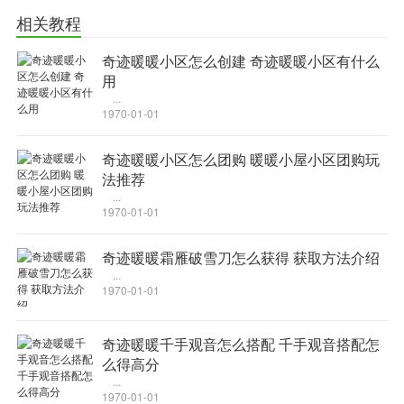
拖拽选中的内容，是想搜索还是打开或者保存？
相关教程
拖拽链接、图片或者选中的文字，移动一定距离后，你会发现有一个
框，包含了打开、搜索、添加收藏夹或保存你拖动的东西。通常是在
奇迹暖暖小区怎么创建 奇迹暖暖小区有什么
后台打开页面，这样我们可以连续拖拽出很多内容再一一查看。
用
...
恢复已关标签
1970-01-01
快捷恢复曾经关闭的标签
快速的重新打开已关闭的标签，点一下恢复一个刚刚关闭的标签，长
奇迹暖暖小区怎么团购 暖暖小屋小区团购玩
法推荐
按则显示可供恢复的曾经关闭标签列表！
...
多种关闭标签
1970-01-01
可用多种快捷的方式来关闭标签
双击标签以关闭之，右键点击标签以关闭之，中键点击标签以关闭
奇迹暖暖霜雁破雪刀怎么获得 获取方法介绍
...
之，快捷键Ctrl+W，鼠标手势向下再向右，都可以关闭之。
1970-01-01
贴心导航
精心设计，用心甄选
奇迹暖暖千手观音怎么搭配 千手观音搭配怎
新标签页中最常访问会根据您的使用习惯，筛选出12个网站并自动排
么得高分
序，方便那些懒得加收藏夹的人。影视导航为您推荐最新最热门的电
...
1970-01-01