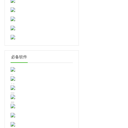
minisync ftpV1.2
邮件提醒软件1.0免费版
必备软件
淘宝标题优化助手v1.0绿色版
网易闪电邮V2.4.1.30官方版
FlashFXPv5.4.0.3970中文免费
版
百度邮箱检测v1.0绿色免费版
CrossFTP(FTP客户端)v1.97.8
中文免费版
ftpsyncer(ftp文件同步软
件)v1.1.0绿色版
FlashFXP免费版v5.4.0.3970中
minisync ftpV1.2
文绿色版
FtpSyncer(FTP文件同步软