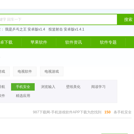
搜索
索：
我是乒乓之王 安卓版v1.4
投篮射击 安卓版v1.4.1
卓下载
苹果软件
软件资讯
软件专题
>
游戏
电视软件
电视游戏
导航
手机安全
浏览输入
壁纸美化
阅读学习
软件
精选应用
987下载网-手机游戏软件APP下载为您找到
150
条手机安全