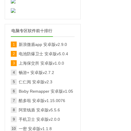
邮件提醒软件1.0免费版
电脑专区软件前十排行
淘宝标题优化助手v1.0绿色版
网易闪电邮V2.4.1.30官方版
FlashFXPv5.4.0.3970中文免费
新浪微盾app 安卓版v2.9.0
1
版
电池防爆卫士 安卓版v5.0.4
2
百度邮箱检测v1.0绿色免费版
CrossFTP(FTP客户端)v1.97.8
上海保交所 安卓版v1.0.0
3
中文免费版
畅游+ 安卓版v2.7.2
4
仁仁阅 安卓版v2.3
5
ftpsyncer(ftp文件同步软
Bixby Remapper 安卓版v1.05
6
件)v1.1.0绿色版
FlashFXP免费版v5.4.0.3970中
酷多啦 安卓版v1.15.0076
7
文绿色版
FtpSyncer(FTP文件同步软
阿里钱盾 安卓版v5.5.6
8
件)v1.1绿色版
手机卫士 安卓版v2.0.0
9
一密 安卓版v1.1.8
10