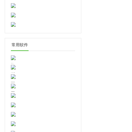
件)v1.1绿色版
邮件提醒软件1.0免费版
常用软件
淘宝标题优化助手v1.0绿色版
网易闪电邮V2.4.1.30官方版
FlashFXPv5.4.0.3970中文免费
版
百度邮箱检测v1.0绿色免费版
CrossFTP(FTP客户端)v1.97.8
中文免费版
ftpsyncer(ftp文件同步软
件)v1.1.0绿色版
FlashFXP免费版v5.4.0.3970中
minisync ftpV1.2
文绿色版
FtpSyncer(FTP文件同步软
件)v1.1绿色版